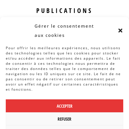
PUBLICATIONS
Revue B.I.S.
Gérer le consentement
Rapports et analyses
aux cookies
Articles
Pour offrir les meilleures expériences, nous utilisons
des technologies telles que les cookies pour stocker
AUTRES INFOS
et/ou accéder aux informations des appareils. Le fait
de consentir à ces technologies nous permettra de
traiter des données telles que le comportement de
Actions
navigation ou les ID uniques sur ce site. Le fait de ne
Concertation
pas consentir ou de retirer son consentement peut
avoir un effet négatif sur certaines caractéristiques
Archives
et fonctions.
Agenda
ACCEPTER
POLITIQUE DE CONFIDENTIALITÉ
|
CBCS ASBL | WEBDESIGN PAR
REFUSER
BANLIEUES ASBL