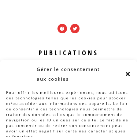
PUBLICATIONS
Revue B.I.S.
Gérer le consentement
Rapports et analyses
aux cookies
Articles
Pour offrir les meilleures expériences, nous utilisons
des technologies telles que les cookies pour stocker
AUTRES INFOS
et/ou accéder aux informations des appareils. Le fait
de consentir à ces technologies nous permettra de
traiter des données telles que le comportement de
Actions
navigation ou les ID uniques sur ce site. Le fait de ne
Concertation
pas consentir ou de retirer son consentement peut
avoir un effet négatif sur certaines caractéristiques
Archives
et fonctions.