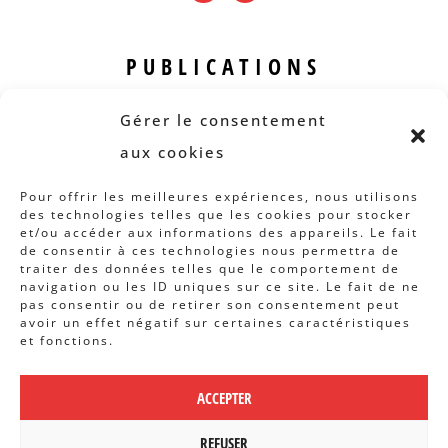
PUBLICATIONS
Revue B.I.S.
Gérer le consentement
Rapports et analyses
aux cookies
Articles
Pour offrir les meilleures expériences, nous utilisons
des technologies telles que les cookies pour stocker
AUTRES INFOS
et/ou accéder aux informations des appareils. Le fait
de consentir à ces technologies nous permettra de
traiter des données telles que le comportement de
Actions
navigation ou les ID uniques sur ce site. Le fait de ne
Concertation
pas consentir ou de retirer son consentement peut
avoir un effet négatif sur certaines caractéristiques
Archives
et fonctions.
Agenda
ACCEPTER
POLITIQUE DE CONFIDENTIALITÉ
|
CBCS ASBL | WEBDESIGN PAR
REFUSER