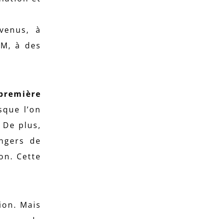
evenus, à
SM, à des
 première
sque l’on
 De plus,
angers de
on. Cette
ion. Mais