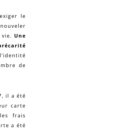
exiger le
enouveler
 vie.
Une
récarité
’identité
nombre de
 il a été
eur carte
les frais
rte a été