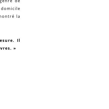
 genre de
 domicile
montré la
sure. Il
vres. »