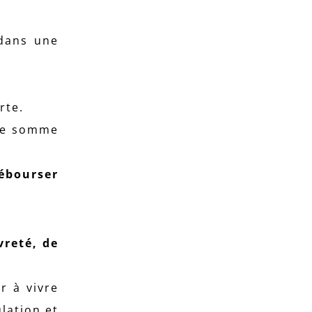
 dans une
rte.
tte somme
débourser
vreté, de
 à vivre
ulation et