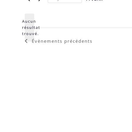
Sélectionnez
une
date.
Aucun
résultat
Notice
trouvé.
Évènements
précédents