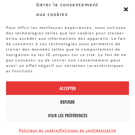
Revue B.I.S.
Gérer le consentement
Rapports et analyses
aux cookies
Articles
Pour offrir les meilleures expériences, nous utilisons
des technologies telles que les cookies pour stocker
AUTRES INFOS
et/ou accéder aux informations des appareils. Le fait
de consentir à ces technologies nous permettra de
traiter des données telles que le comportement de
Actions
navigation ou les ID uniques sur ce site. Le fait de ne
Concertation
pas consentir ou de retirer son consentement peut
avoir un effet négatif sur certaines caractéristiques
Archives
et fonctions.
Agenda
ACCEPTER
POLITIQUE DE CONFIDENTIALITÉ
|
CBCS ASBL | WEBDESIGN PAR
REFUSER
BANLIEUES ASBL
VOIR LES PRÉFÉRENCES
Politique de cookies
Politique de confidentialité