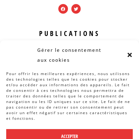
PUBLICATIONS
Revue B.I.S.
Gérer le consentement
Rapports et analyses
aux cookies
Articles
Pour offrir les meilleures expériences, nous utilisons
des technologies telles que les cookies pour stocker
AUTRES INFOS
et/ou accéder aux informations des appareils. Le fait
de consentir à ces technologies nous permettra de
traiter des données telles que le comportement de
Actions
navigation ou les ID uniques sur ce site. Le fait de ne
Concertation
pas consentir ou de retirer son consentement peut
avoir un effet négatif sur certaines caractéristiques
Archives
et fonctions.
Agenda
ACCEPTER