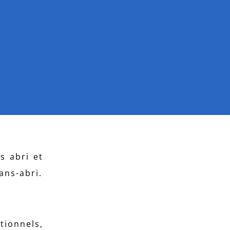
 abri et
ans-abri.
tionnels,