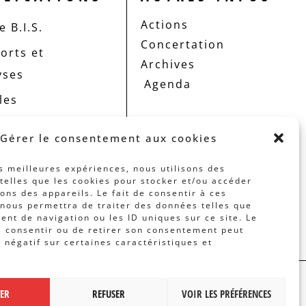
Actions
 B.I.S.
Concertation
orts et
Archives
yses
Agenda
les
Gérer le consentement aux cookies
es meilleures expériences, nous utilisons des
telles que les cookies pour stocker et/ou accéder
ons des appareils. Le fait de consentir à ces
nous permettra de traiter des données telles que
nt de navigation ou les ID uniques sur ce site. Le
s consentir ou de retirer son consentement peut
t négatif sur certaines caractéristiques et
 PAR
BANLIEUES ASBL
TER
REFUSER
VOIR LES PRÉFÉRENCES