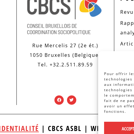
Revue
Rapp
anal
Artic
Rue Mercelis 27 (2e ét.)
1050 Bruxelles (Belgique)
Tel. +32.2.511.89.59
Pour offrir l
technologies 
aux informati
technologies 
le comporteme
fait de ne pa
avoir un effe
fonctions.
IDENTIALITÉ
| CBCS ASBL | WEBDESIGN
ACCEP