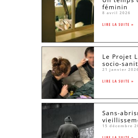
féminin
8 avril 2026
LIRE LA SUITE »
Le Projet 
socio-sani
21 janvier 202
LIRE LA SUITE »
Sans-abris
vieillissem
15 décembre 2
LIRE LA SUITE »