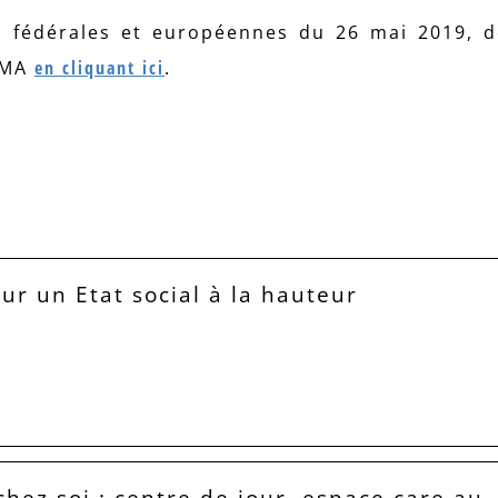
s, fédérales et européennes du 26 mai 2019, 
’AMA
en cliquant ici
.
our un Etat social à la hauteur
hez soi : centre de jour, espace care au