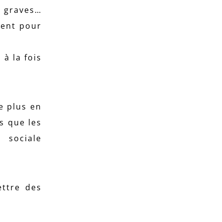
s graves…
ment pour
à la fois
e plus en
s que les
 sociale
ettre des