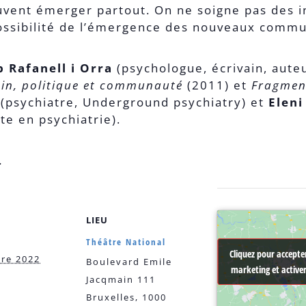
vent émerger partout. On ne soigne pas des in
possibilité de l’émergence des nouveaux comm
 Rafanell i Orra
(psychologue, écrivain, aut
oin, politique et communauté
(2011) et
Fragmen
(psychiatre, Underground psychiatry) et
Eleni
te en psychiatrie).
.
LIEU
Théâtre National
Cliquez pour accepter
Cliquez pour accepter
bre 2022
Boulevard Emile
marketing et active
marketing et active
Jacqmain 111
Bruxelles
,
1000