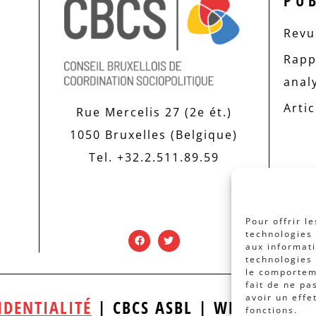
PU
Revue
Rapp
anal
Artic
Rue Mercelis 27 (2e ét.)
1050 Bruxelles (Belgique)
Tel. +32.2.511.89.59
Pour offrir l
technologies 
aux informati
technologies 
le comporteme
fait de ne pa
avoir un effe
IDENTIALITÉ
| CBCS ASBL | WEBDESIGN
fonctions.