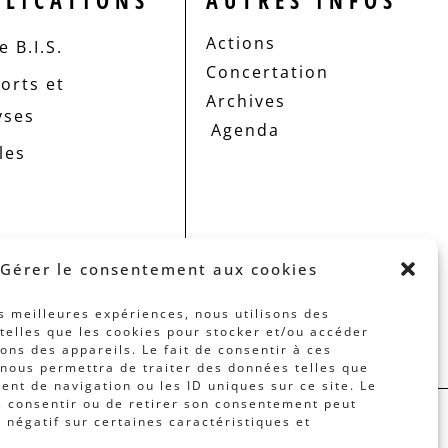
BLICATIONS
AUTRES INFOS
Actions
 B.I.S.
Concertation
orts et
Archives
yses
Agenda
les
Gérer le consentement aux cookies
es meilleures expériences, nous utilisons des
telles que les cookies pour stocker et/ou accéder
ons des appareils. Le fait de consentir à ces
nous permettra de traiter des données telles que
nt de navigation ou les ID uniques sur ce site. Le
s consentir ou de retirer son consentement peut
t négatif sur certaines caractéristiques et
 PAR
BANLIEUES ASBL