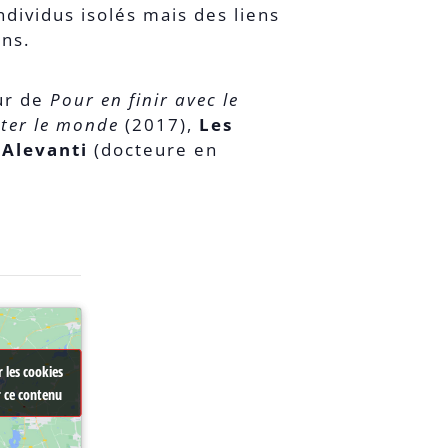
dividus isolés mais des liens
uns.
eur de
Pour en finir avec le
ter le monde
(2017),
Les
 Alevanti
(docteure en
 les cookies
 les cookies
r ce contenu
r ce contenu