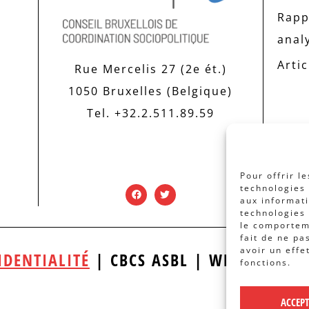
Rapp
anal
Artic
Rue Mercelis 27 (2e ét.)
1050 Bruxelles (Belgique)
Tel. +32.2.511.89.59
Pour offrir l
technologies 
aux informati
technologies 
le comporteme
fait de ne pa
avoir un effe
IDENTIALITÉ
| CBCS ASBL | WEBDESIGN
fonctions.
ACCEP