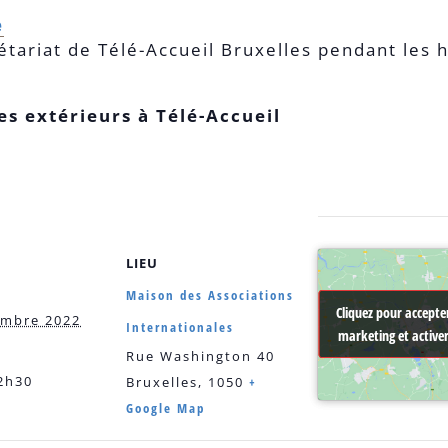
e
étariat de Télé-Accueil Bruxelles pendant les 
es extérieurs à Télé-Accueil
LIEU
Maison des Associations
Cliquez pour accepter
Cliquez pour accepter
embre 2022
Internationales
marketing et active
marketing et active
Rue Washington 40
2h30
Bruxelles
,
1050
+
Google Map