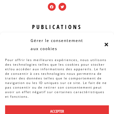
PUBLICATIONS
Revue B.I.S.
Gérer le consentement
Rapports et analyses
aux cookies
Articles
Pour offrir les meilleures expériences, nous utilisons
des technologies telles que les cookies pour stocker
AUTRES INFOS
et/ou accéder aux informations des appareils. Le fait
de consentir à ces technologies nous permettra de
traiter des données telles que le comportement de
Actions
navigation ou les ID uniques sur ce site. Le fait de ne
Concertation
pas consentir ou de retirer son consentement peut
avoir un effet négatif sur certaines caractéristiques
Archives
et fonctions.
Agenda
ACCEPTER