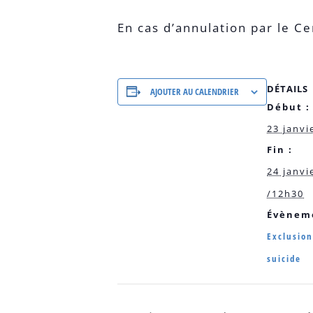
En cas d’annulation par le C
DÉTAILS
AJOUTER AU CALENDRIER
Début :
23 janvi
Fin :
24 janvi
/12h30
Évèneme
Exclusion
suicide