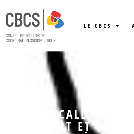
LE CBCS
DANS L'ASSOCIAT
COLLECT CALL : QUE
L’ART ET LA C