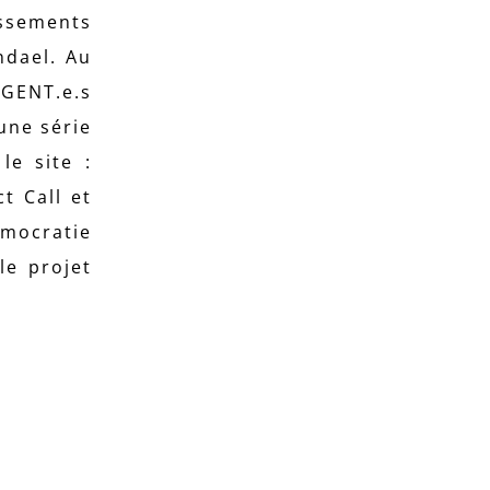
issements
ndael. Au
AGENT.e.s
une série
le site :
ct Call et
émocratie
le projet