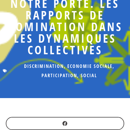
NOTRE PORTE. LES
RAPPORTS DE
DOMINATION DANS
LES DYNAMIQUES
COLLECTIVES
DISCRIMINATION
,
ECONOMIE SOCIALE
,
PARTICIPATION
,
SOCIAL