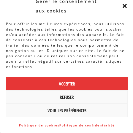
Gérer le consentement
Rapports et analyses
aux cookies
Articles
Pour offrir les meilleures expériences, nous utilisons
AUTRES INFOS
des technologies telles que les cookies pour stocker
et/ou accéder aux informations des appareils. Le fait
de consentir à ces technologies nous permettra de
Actions
traiter des données telles que le comportement de
navigation ou les ID uniques sur ce site. Le fait de ne
Concertation
pas consentir ou de retirer son consentement peut
Archives
avoir un effet négatif sur certaines caractéristiques
et fonctions.
Agenda
ACCEPTER
POLITIQUE DE CONFIDENTIALITÉ
|
CBCS ASBL | WEBDESIGN PAR
REFUSER
BANLIEUES ASBL
VOIR LES PRÉFÉRENCES
Politique de cookies
Politique de confidentialité