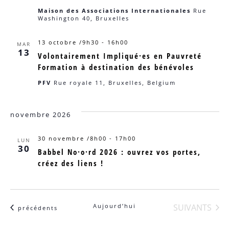
Maison des Associations Internationales
Rue
Washington 40, Bruxelles
13 octobre /9h30
-
16h00
MAR
13
Volontairement Impliqué·es en Pauvreté
Formation à destination des bénévoles
PFV
Rue royale 11, Bruxelles, Belgium
novembre 2026
30 novembre /8h00
-
17h00
LUN
30
Babbel No·o·rd 2026 : ouvrez vos portes,
créez des liens !
ÉVÈNEMENTS
Aujourd’hui
SUIVANTS
Évènements
précédents