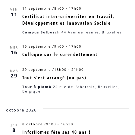
vu
de
11 septembre /8h00
-
17h00
VEN
11
Certificat inter-universités en Travail,
vues
É
Développement et Innovation Sociale
Évèn
Campus Solbosch
44 Avenue Jeanne, Bruxelles
16 septembre /9h00
-
17h00
MER
16
Colloque sur le surendettement
29 septembre /18h00
-
21h00
MAR
29
Tout s’est arrangé (ou pas)
Tour à plomb
24 rue de l'abattoir, Bruxelles,
Belgique
octobre 2026
8 octobre /9h00
-
16h30
JEU
8
InforHomes fête ses 40 ans !