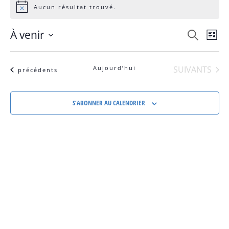
Aucun résultat trouvé.
Notice
Rech
À venir
RECHERCHE
Na
LISTE
Sélectionnez
et
une
d
date.
ÉVÈNEMENTS
Aujourd’hui
SUIVANTS
navi
Évènements
précédents
vu
de
S’ABONNER AU CALENDRIER
vues
É
Évèn