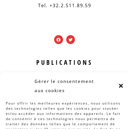
Tel. +32.2.511.89.59
PUBLICATIONS
Revue B.I.S.
Gérer le consentement
Rapports et analyses
aux cookies
Articles
Pour offrir les meilleures expériences, nous utilisons
des technologies telles que les cookies pour stocker
AUTRES INFOS
et/ou accéder aux informations des appareils. Le fait
de consentir à ces technologies nous permettra de
Actions
traiter des données telles que le comportement de