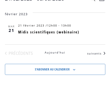
Na
LISTE
Sélectionnez
et
une
d
date.
février 2023
navi
vu
de
21 février 2023 /12h00
-
13h00
MAR
21
Midis scientifiques (webinaire)
vues
É
Évèn
ÉVÈNEMENTS
PRÉCÉDENTS
Aujourd’hui
Évènements
suivants
S’ABONNER AU CALENDRIER