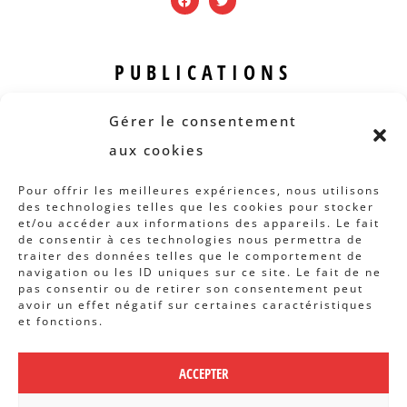
PUBLICATIONS
Revue B.I.S.
Gérer le consentement
Rapports et analyses
aux cookies
Articles
Pour offrir les meilleures expériences, nous utilisons
des technologies telles que les cookies pour stocker
AUTRES INFOS
et/ou accéder aux informations des appareils. Le fait
de consentir à ces technologies nous permettra de
traiter des données telles que le comportement de
Actions
navigation ou les ID uniques sur ce site. Le fait de ne
Concertation
pas consentir ou de retirer son consentement peut
avoir un effet négatif sur certaines caractéristiques
Archives
et fonctions.
Agenda
ACCEPTER
POLITIQUE DE CONFIDENTIALITÉ
|