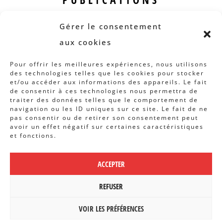
Revue B.I.S.
Gérer le consentement
Rapports et analyses
aux cookies
Articles
Pour offrir les meilleures expériences, nous utilisons
des technologies telles que les cookies pour stocker
AUTRES INFOS
et/ou accéder aux informations des appareils. Le fait
de consentir à ces technologies nous permettra de
traiter des données telles que le comportement de
Actions
navigation ou les ID uniques sur ce site. Le fait de ne
Concertation
pas consentir ou de retirer son consentement peut
avoir un effet négatif sur certaines caractéristiques
Archives
et fonctions.
Agenda
ACCEPTER
POLITIQUE DE CONFIDENTIALITÉ
|
CBCS ASBL | WEBDESIGN PAR
REFUSER
BANLIEUES ASBL
VOIR LES PRÉFÉRENCES