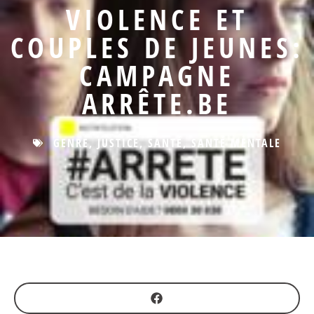
VIOLENCE ET
COUPLES DE JEUNES:
CAMPAGNE
ARRÊTE.BE
GENRE
,
JUSTICE
,
SANTÉ
,
SANTÉ MENTALE