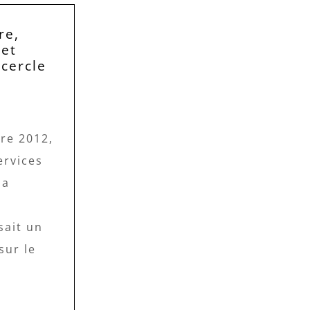
re,
 et
 cercle
re 2012,
ervices
la
sait un
sur le