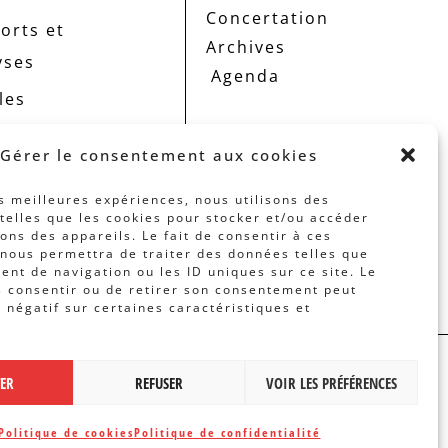
Concertation
orts et
Archives
yses
Agenda
les
Gérer le consentement aux cookies
es meilleures expériences, nous utilisons des
telles que les cookies pour stocker et/ou accéder
ons des appareils. Le fait de consentir à ces
nous permettra de traiter des données telles que
nt de navigation ou les ID uniques sur ce site. Le
s consentir ou de retirer son consentement peut
t négatif sur certaines caractéristiques et
 PAR
BANLIEUES ASBL
TER
REFUSER
VOIR LES PRÉFÉRENCES
Politique de cookies
Politique de confidentialité