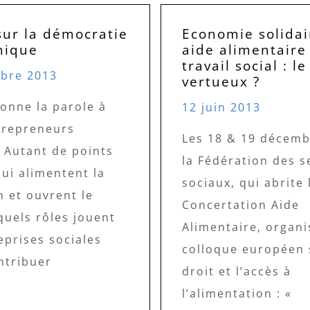
sur la démocratie
Economie solidai
mique
aide alimentaire
travail social : le
bre 2013
vertueux ?
onne la parole à
12 juin 2013
trepreneurs
Les 18 & 19 décemb
 Autant de points
la Fédération des s
ui alimentent la
sociaux, qui abrite 
n et ouvrent le
Concertation Aide
quels rôles jouent
Alimentaire, organi
eprises sociales
colloque européen 
ntribuer
droit et l’accès à
l’alimentation : «