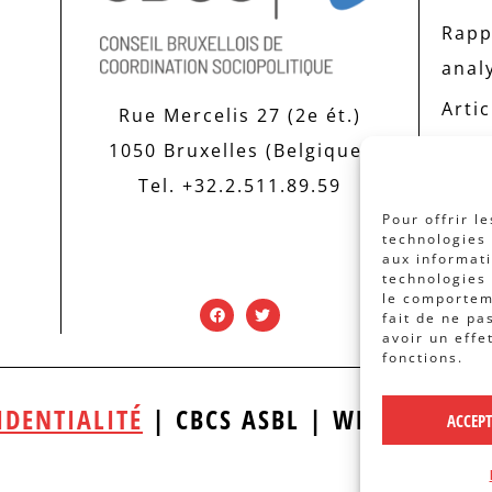
Rapp
anal
Artic
Rue Mercelis 27 (2e ét.)
1050 Bruxelles (Belgique)
Tel. +32.2.511.89.59
Pour offrir l
technologies 
aux informati
technologies 
le comporteme
fait de ne pa
avoir un effe
fonctions.
IDENTIALITÉ
| CBCS ASBL | WEBDESIGN
ACCEP