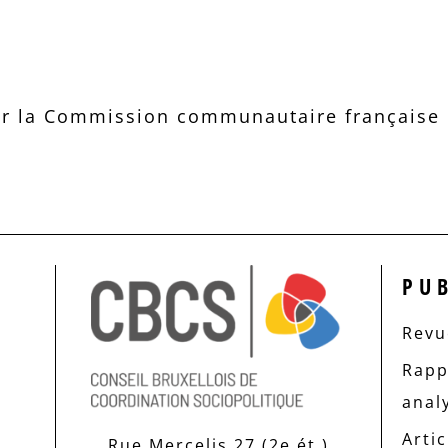
r la Commission communautaire française d
PU
Revue
Rapp
anal
Artic
Rue Mercelis 27 (2e ét.)