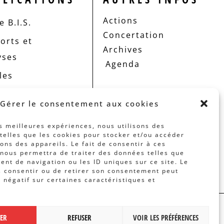
Actions
 B.I.S.
Concertation
orts et
Archives
yses
Agenda
les
Gérer le consentement aux cookies
es meilleures expériences, nous utilisons des
telles que les cookies pour stocker et/ou accéder
ons des appareils. Le fait de consentir à ces
nous permettra de traiter des données telles que
nt de navigation ou les ID uniques sur ce site. Le
s consentir ou de retirer son consentement peut
t négatif sur certaines caractéristiques et
 PAR
BANLIEUES ASBL
TER
REFUSER
VOIR LES PRÉFÉRENCES