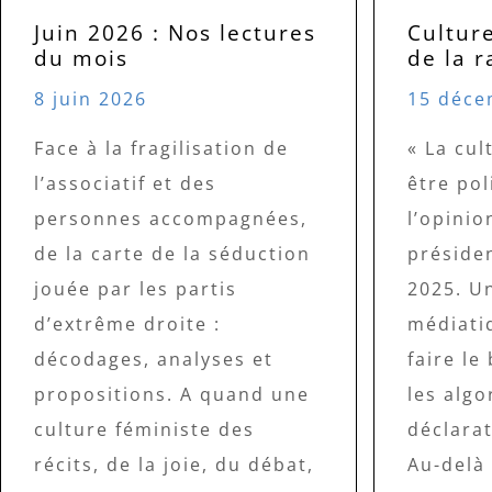
Juin 2026 : Nos lectures
Culture
du mois
de la 
8 juin 2026
15 déce
Face à la fragilisation de
« La cul
l’associatif et des
être pol
personnes accompagnées,
l’opinio
de la carte de la séduction
préside
jouée par les partis
2025. U
d’extrême droite :
médiati
décodages, analyses et
faire le
propositions. A quand une
les algo
culture féministe des
déclarat
récits, de la joie, du débat,
Au-delà 