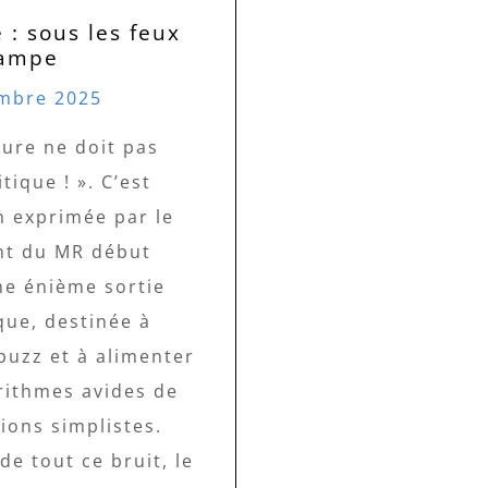
 : sous les feux
rampe
mbre 2025
ture ne doit pas
itique ! ». C’est
n exprimée par le
nt du MR début
ne énième sortie
que, destinée à
 buzz et à alimenter
rithmes avides de
ions simplistes.
de tout ce bruit, le