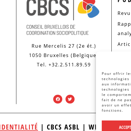
Revue
Rapp
anal
Artic
Rue Mercelis 27 (2e ét.)
1050 Bruxelles (Belgique)
Tel. +32.2.511.89.59
Pour offrir l
technologies 
aux informati
technologies 
le comporteme
fait de ne pa
avoir un effe
fonctions.
IDENTIALITÉ
| CBCS ASBL | WEBDESIGN
ACCEP