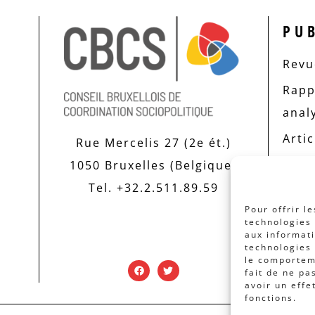
PU
Revue
Rapp
anal
Artic
Rue Mercelis 27 (2e ét.)
1050 Bruxelles (Belgique)
Tel. +32.2.511.89.59
Pour offrir l
technologies 
aux informati
technologies 
le comporteme
fait de ne pa
avoir un effe
fonctions.