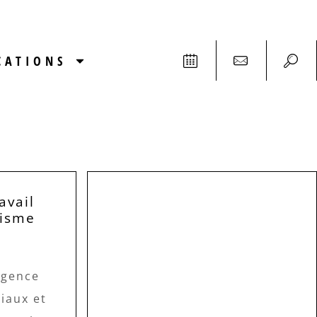
CATIONS
avail
tisme
rgence
iaux et