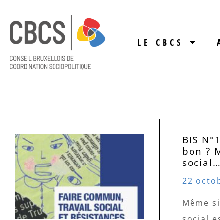
LE CBCS
BIS N°
bon ? M
social
22 octo
Même si
social e