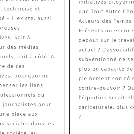
initiatives citoyenn
, technicisé et
que Tout Autre Cho
sé – il existe, aussi
Acteurs des Temps
breuses
Présents ou encore
ives. Soit à
debout sur le travai
eur des médias
actuel ? L’associatif
nnels, soit à côté. A
subventionné ne ser
re de ces
plus en capacité de
ives, pourquoi ne
pleinement son rôl
penser les liens
contre-pouvoir ? O
rofessionnels du
l’équation serait-e
t journalistes pour
caricaturale, plus 
une place aux
?
s sociales dans les
e société, au