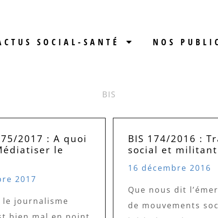
ACTUS SOCIAL-SANTÉ
NOS PUBLI
BIS
175/2017 : A quoi
BIS 174/2016 : Tr
édiatiser le
social et militan
…
16 décembre 2016
bre 2017
Que nous dit l’éme
 le journalisme
de mouvements soc
st bien mal en point