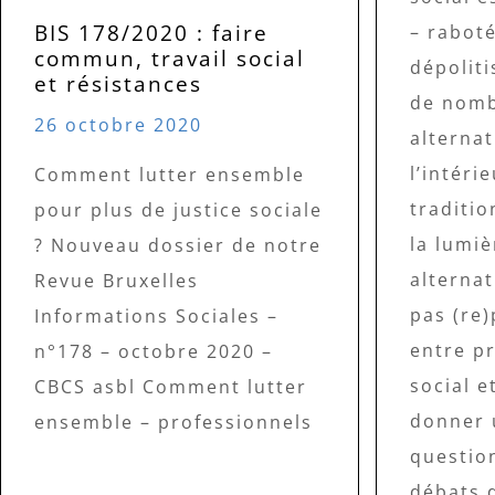
BIS 178/2020 : faire
– raboté
commun, travail social
dépoliti
et résistances
de nom
26 octobre 2020
alternat
l’intéri
Comment lutter ensemble
traditio
pour plus de justice sociale
la lumiè
? Nouveau dossier de notre
alternat
Revue Bruxelles
pas (re)
Informations Sociales –
entre p
n°178 – octobre 2020 –
social e
CBCS asbl Comment lutter
donner 
ensemble – professionnels
question
débats d