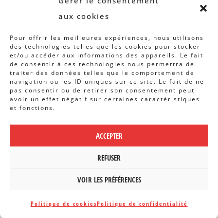
Gérer le consentement
Rapports et analyses
aux cookies
Articles
Pour offrir les meilleures expériences, nous utilisons
des technologies telles que les cookies pour stocker
AUTRES INFOS
et/ou accéder aux informations des appareils. Le fait
de consentir à ces technologies nous permettra de
traiter des données telles que le comportement de
Actions
navigation ou les ID uniques sur ce site. Le fait de ne
Concertation
pas consentir ou de retirer son consentement peut
avoir un effet négatif sur certaines caractéristiques
Archives
et fonctions.
Agenda
ACCEPTER
POLITIQUE DE CONFIDENTIALITÉ
|
CBCS ASBL | WEBDESIGN PAR
REFUSER
BANLIEUES ASBL
VOIR LES PRÉFÉRENCES
Politique de cookies
Politique de confidentialité