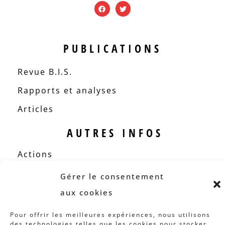
PUBLICATIONS
Revue B.I.S.
Rapports et analyses
Articles
AUTRES INFOS
Actions
Concertation
Gérer le consentement
Archives
aux cookies
Agenda
Pour offrir les meilleures expériences, nous utilisons
des technologies telles que les cookies pour stocker