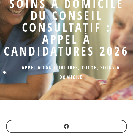
SOINS À DOMICILE
DU CONSEIL
CONSULTATIF :
APPEL À
CANDIDATURES 2026
APPEL À CANDIDATURES
,
COCOF
,
SOINS À
DOMICILE