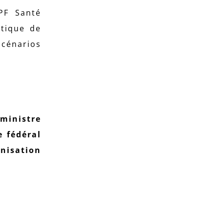
SPF Santé
itique de
scénarios
 ministre
e fédéral
anisation