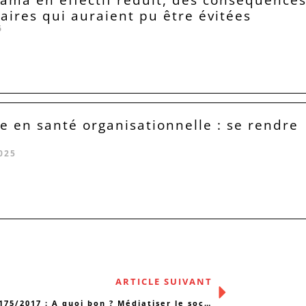
taires qui auraient pu être évitées
6
tie en santé organisationnelle : se rendre
025
ARTICLE SUIVANT
BIS N°175/2017 : A quoi bon ? Médiatiser le social…