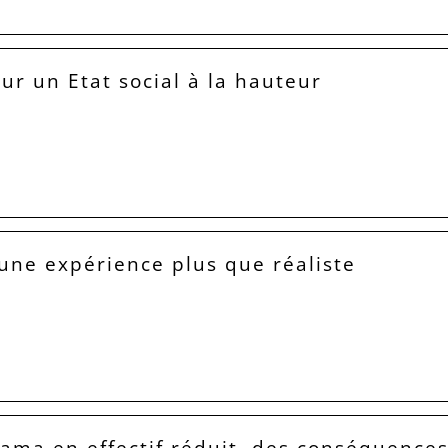
our un Etat social à la hauteur
 une expérience plus que réaliste
Lama en effectif réduit, des conséquence