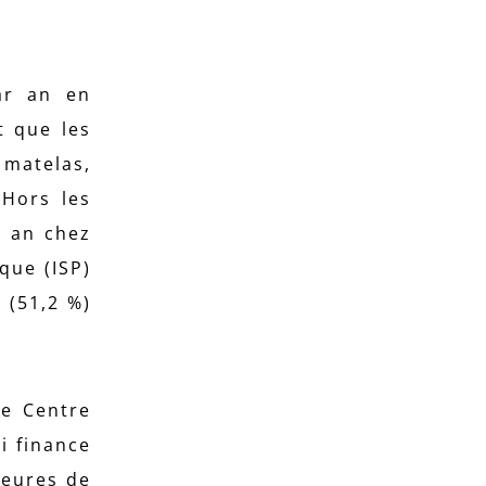
ar an en
t que les
 matelas,
 Hors les
r an chez
ique (ISP)
 (51,2 %)
le Centre
ui finance
heures de