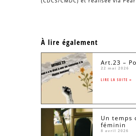
(CDCS/CMDC) et réalisée via Pear
À lire également
Art.23 – P
22 mai 2026
LIRE LA SUITE »
Un temps c
féminin
8 avril 2026