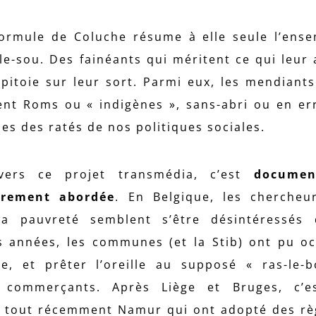
formule de Coluche résume à elle seule l’ens
le-sou. Des fainéants qui méritent ce qui leur a
pitoie sur leur sort. Parmi eux, les mendiants
ent Roms ou « indigènes », sans-abri ou en err
les des ratés de nos politiques sociales.
vers ce projet transmédia, c’est
documen
arement abordée
. En Belgique, les chercheu
la pauvreté semblent s’être désintéressés 
s années, les communes (et la Stib) ont pu o
, et prêter l’oreille au supposé « ras-le-b
s commerçants. Après Liège et Bruges, c’e
et tout récemment Namur qui ont adopté des r