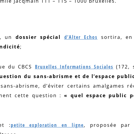
mile Jacqmain 111 – 115 – 1000 Bruxelles.
s, un
dossier spécial
d’Alter Echos
sortira, en
ndicité
;
evue du CBCS
Bruxelles Informations Sociales
(172, 
question du sans-abrisme et de l’espace publi
sans-abrisme, d’éviter certains amalgames ré
ment cette question :
« quel espace public p
et :
petite exploration en ligne
, proposée pa