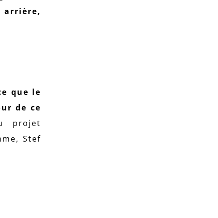
 arrière,
ce que le
our de ce
u projet
mme, Stef