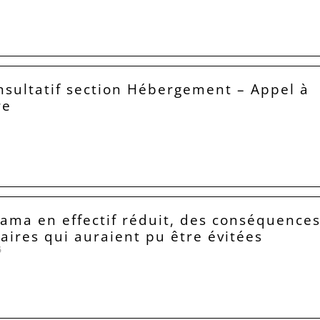
nsultatif section Hébergement – Appel à
re
6
Lama en effectif réduit, des conséquence
taires qui auraient pu être évitées
6