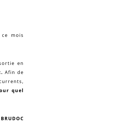
 ce mois
sortie en
c.
Afin de
currents,
our quel
r
BRUDOC