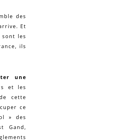
emble des
rrive. Et
 sont les
ance, ils
ter une
rs et les
de cette
ccuper ce
ol » des
st Gand,
èglements