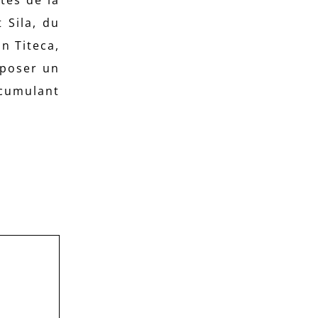
 Sila, du
n Titeca,
oposer un
 cumulant