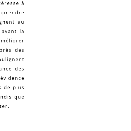
téresse à
omprendre
agnent au
 avant la
améliorer
uprès des
ulignent
rance des
 évidence
s de plus
andis que
ter.