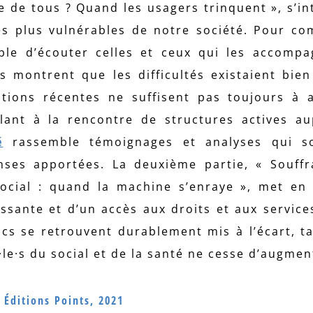
 de tous ? Quand les usagers trinquent », s’in
es plus vulnérables de notre société. Pour c
sable d’écouter celles et ceux qui les accomp
is montrent que les difficultés existaient bien
utions récentes ne suffisent pas toujours à 
llant à la rencontre de structures actives a
é
rassemble témoignages et analyses qui so
nses apportées. La deuxième partie, « Souff
social : quand la machine s’enraye », met en
issante et d’un accès aux droits et aux service
ics se retrouvent durablement mis à l’écart, t
·le·s du social et de la santé ne cesse d’augmen
, Éditions Points, 2021