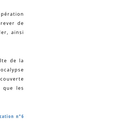
opération
crever de
er, ainsi
lte de la
pocalypse
écouverte
, que les
ication n°6