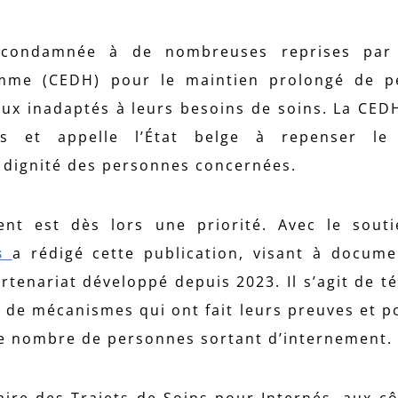
t condamnée à de nombreuses reprises par
omme (CEDH) pour le maintien prolongé de p
eux inadaptés à leurs besoins de soins. La CEDH
les et appelle l’État belge à repenser le
a dignité des personnes concernées.
ment est dès lors une priorité. Avec le sout
es
a rédigé cette publication, visant à docum
rtenariat développé depuis 2023. Il s’agit de t
t, de mécanismes qui ont fait leurs preuves et p
e nombre de personnes sortant d’internement.
ire des Trajets de Soins pour Internés, aux cô