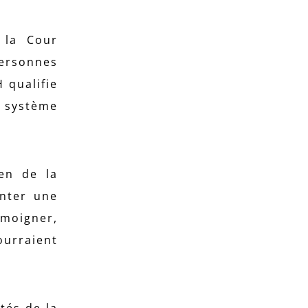
 la Cour
ersonnes
 qualifie
 système
ien de la
enter une
émoigner,
ourraient
tés de la