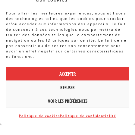
Revue B.I.S.
Pour offrir les meilleures expériences, nous utilisons
Rapports et analyses
des technologies telles que les cookies pour stocker
et/ou accéder aux informations des appareils. Le fait
Articles
de consentir à ces technologies nous permettra de
traiter des données telles que le comportement de
AUTRES INFOS
navigation ou les ID uniques sur ce site. Le fait de ne
pas consentir ou de retirer son consentement peut
avoir un effet négatif sur certaines caractéristiques
Actions
et fonctions.
Concertation
Archives
ACCEPTER
Agenda
REFUSER
POLITIQUE DE CONFIDENTIALITÉ
|
VOIR LES PRÉFÉRENCES
CBCS ASBL | WEBDESIGN PAR
BANLIEUES ASBL
Politique de cookies
Politique de confidentialité