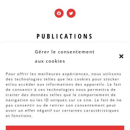
PUBLICATIONS
Revue B.I.S.
Gérer le consentement
Rapports et analyses
aux cookies
Articles
Pour offrir les meilleures expériences, nous utilisons
des technologies telles que les cookies pour stocker
AUTRES INFOS
et/ou accéder aux informations des appareils. Le fait
de consentir à ces technologies nous permettra de
traiter des données telles que le comportement de
Actions
navigation ou les ID uniques sur ce site. Le fait de ne
Concertation
pas consentir ou de retirer son consentement peut
avoir un effet négatif sur certaines caractéristiques
Archives
et fonctions.
Agenda