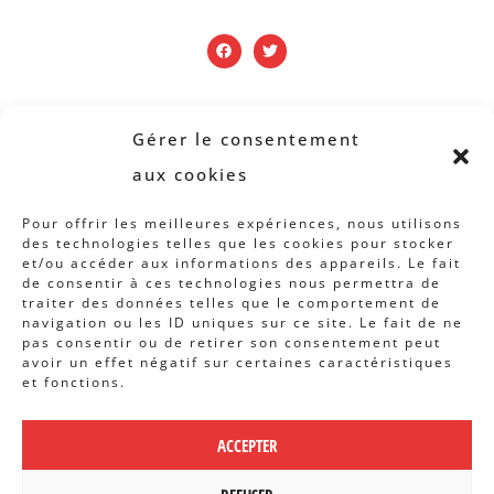
PUBLICATIONS
Gérer le consentement
aux cookies
Revue B.I.S.
Pour offrir les meilleures expériences, nous utilisons
Rapports et analyses
des technologies telles que les cookies pour stocker
et/ou accéder aux informations des appareils. Le fait
Articles
de consentir à ces technologies nous permettra de
traiter des données telles que le comportement de
AUTRES INFOS
navigation ou les ID uniques sur ce site. Le fait de ne
pas consentir ou de retirer son consentement peut
avoir un effet négatif sur certaines caractéristiques
Actions
et fonctions.
Concertation
Archives
ACCEPTER
Agenda