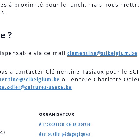
s à proximité pour le lunch, mais nous mettro
es.
e ?
dispensable via ce mail
clementine@scibelgium.be
 pas à contacter Clémentine Tasiaux pour le SC
mentine@scibelgium.be
ou encore Charlotte Odie
te.odier@cultures-sante.be
ORGANISATEUR
À l’occasion de la sortie
023
des outils pédagogiques