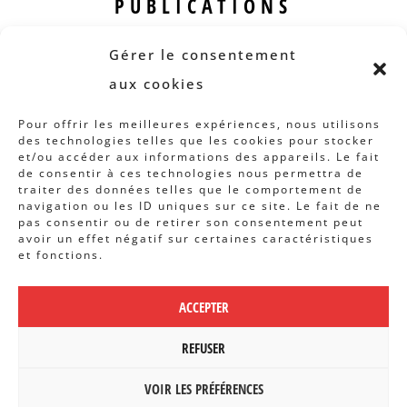
PUBLICATIONS
Revue B.I.S.
Gérer le consentement
Rapports et analyses
aux cookies
Articles
Pour offrir les meilleures expériences, nous utilisons
des technologies telles que les cookies pour stocker
AUTRES INFOS
et/ou accéder aux informations des appareils. Le fait
de consentir à ces technologies nous permettra de
traiter des données telles que le comportement de
Actions
navigation ou les ID uniques sur ce site. Le fait de ne
Concertation
pas consentir ou de retirer son consentement peut
avoir un effet négatif sur certaines caractéristiques
Archives
et fonctions.
Agenda
ACCEPTER
POLITIQUE DE CONFIDENTIALITÉ
|
CBCS ASBL | WEBDESIGN PAR
REFUSER
BANLIEUES ASBL
VOIR LES PRÉFÉRENCES