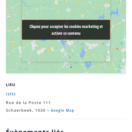
Cliquez pour accepter les cookies marketing et
Cliquez pour accepter les cookies marketing et
activer ce contenu
activer ce contenu
LIEU
ISFSC
Rue de la Poste 111
Schaerbeek
,
1030
+ Google Map
Évènements liés