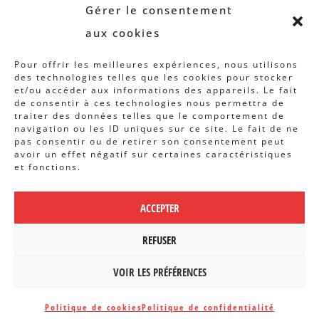
Revue B.I.S.
Gérer le consentement
Rapports et analyses
aux cookies
Articles
Pour offrir les meilleures expériences, nous utilisons
des technologies telles que les cookies pour stocker
AUTRES INFOS
et/ou accéder aux informations des appareils. Le fait
de consentir à ces technologies nous permettra de
traiter des données telles que le comportement de
Actions
navigation ou les ID uniques sur ce site. Le fait de ne
Concertation
pas consentir ou de retirer son consentement peut
avoir un effet négatif sur certaines caractéristiques
Archives
et fonctions.
Agenda
ACCEPTER
POLITIQUE DE CONFIDENTIALITÉ
|
CBCS ASBL | WEBDESIGN PAR
REFUSER
BANLIEUES ASBL
VOIR LES PRÉFÉRENCES
Politique de cookies
Politique de confidentialité