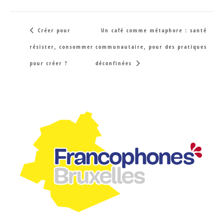
Créer pour
Un café comme métaphore : santé
résister, consommer
communautaire, pour des pratiques
pour créer ?
déconfinées