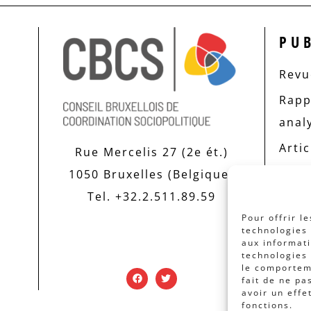
PU
Revue
Rapp
anal
Artic
Rue Mercelis 27 (2e ét.)
1050 Bruxelles (Belgique)
Tel. +32.2.511.89.59
Pour offrir l
technologies 
aux informati
technologies 
le comporteme
fait de ne pa
avoir un effe
fonctions.