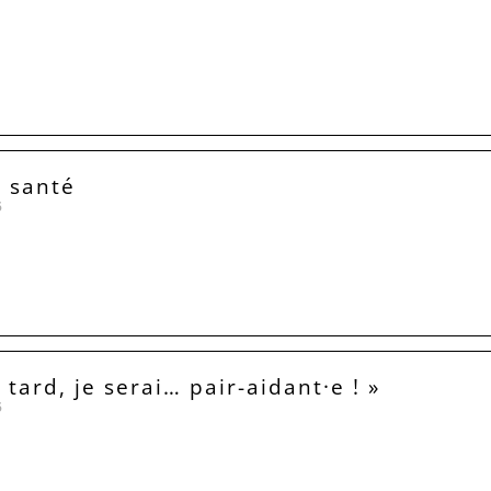
t santé
5
 tard, je serai… pair-aidant·e ! »
5