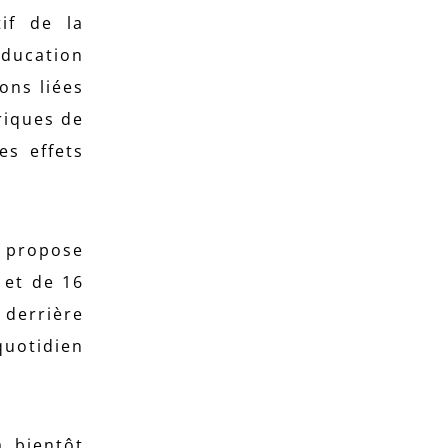
if de la
éducation
ons liées
riques de
es effets
n propose
 et de 16
derrière
quotidien
a bientôt