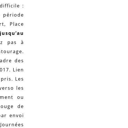
ifficile :
e période
rt, Place
jusqu’au
ez pas à
ntourage.
adre des
017. Lien
pris. Les
verso les
ement ou
Rouge de
par envoi
Journées