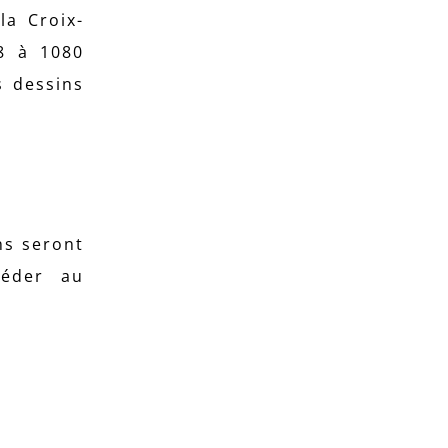
la Croix-
28 à 1080
s dessins
ns seront
céder au