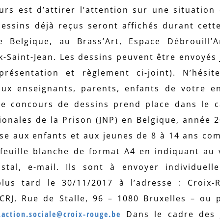
rs est d’attirer l’attention sur une situation d
dessins déjà reçus seront affichés durant cett
Belgique, au Brass’Art, Espace Débrouill’A
-Saint-Jean. Les dessins peuvent être envoyés
résentation et règlement ci-joint). N’hésit
aux enseignants, parents, enfants de votre e
e concours de dessins prend place dans le c
onales de la Prison (JNP) en Belgique, année 2
sse aux enfants et aux jeunes de 8 à 14 ans com
 feuille blanche de format A4 en indiquant au 
tal, e-mail. Ils sont à envoyer individuell
lus tard le 30/11/2017 à l’adresse : Croix-
 CRJ, Rue de Stalle, 96 – 1080 Bruxelles – ou 
action.sociale@croix-rouge.be
Dans le cadre des 