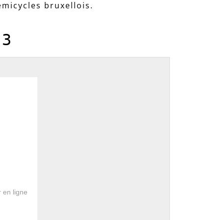
émicycles bruxellois.
23