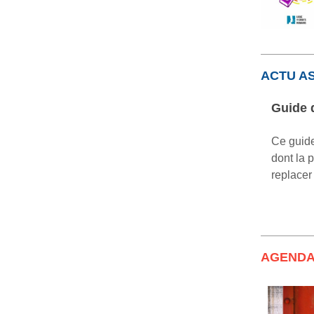
ACTU A
Guide d
Ce guide
dont la 
replace
AGEND