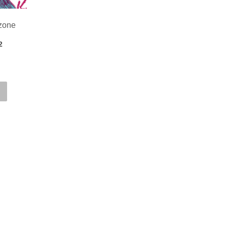
zone
2