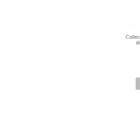
Collec
d