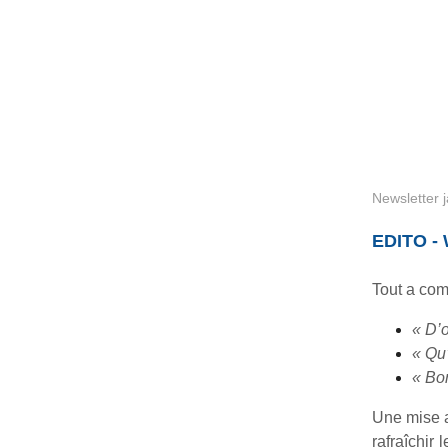
Newsletter 
EDITO -
Tout a com
« D’o
« Qu’
« Bon
Une mise 
rafraîchir