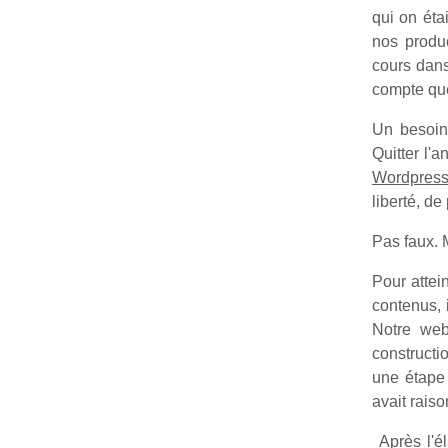
qui on étai
nos produc
cours dans
compte que
Un besoin 
Quitter l'
Wordpres
liberté, de
Pas faux.
Pour attei
contenus, 
Notre we
constructi
une étape 
avait raiso
Après l'él