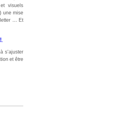
et visuels
n) une mise
letter … Et
 !
à s’ajuster
ion et être