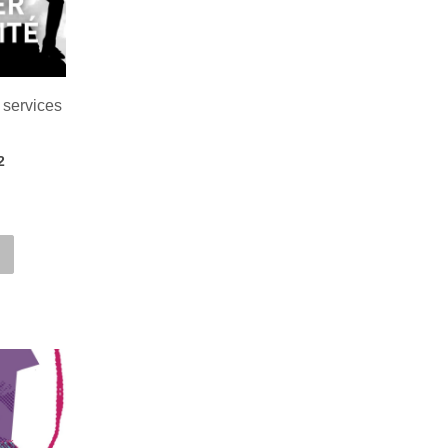
s services
2