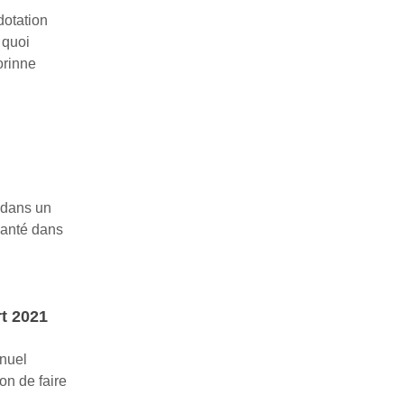
dotation
 quoi
orinne
 dans un
santé dans
t 2021
nnuel
on de faire