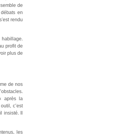
’ensemble de
& débats en
s'est rendu
 habillage.
u profit de
oir plus de
orme de nos
’obstacles.
« après la
util, c’est
l insisté. Il
ntenus, les