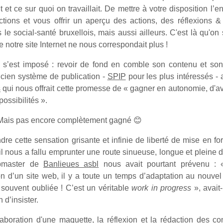
t et ce sur quoi on travaillait. De mettre à votre disposition l
tions et vous offrir un aperçu des actions, des réflexions 
 le social-santé bruxellois, mais aussi ailleurs. C'est là qu'on 
 notre site Internet ne nous correspondait plus !
s’est imposé : revoir de fond en comble son contenu et son
ancien système de publication -
SPIP
pour les plus intéressés - a
s
qui nous offrait cette promesse de « gagner en autonomie, d'av
 possibilités ».
 Mais pas encore complètement gagné 😊
ndre cette sensation grisante et infinie de liberté de mise en f
il nous a fallu emprunter une route sinueuse, longue et pleine d
bmaster de
Banlieues asbl
nous avait pourtant prévenu : 
on d’un site web, il y a toute un temps d’adaptation au nouvel o
souvent oubliée ! C’est un véritable
work in progress
», avait-i
n d’insister.
aboration d'une maquette, la réflexion et la rédaction des co