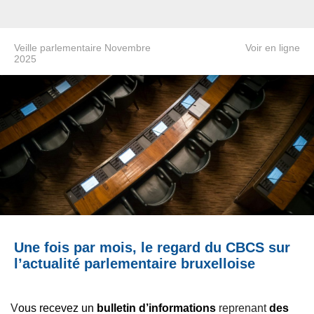
Veille parlementaire Novembre
Voir en ligne
2025
Une fois par mois, le regard du CBCS sur
l’actualité parlementaire bruxelloise
V
ous recevez un
bulletin d’informations
reprenant
des