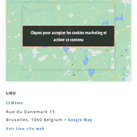
Cliquez pour accepter les cookies marketing et
Cliquez pour accepter les cookies marketing et
activer ce contenu
activer ce contenu
LIEU
CEMôme
Rue du Danemark 15
Bruxelles
,
1060
Belgium
+ Google Map
Voir Lieu site web